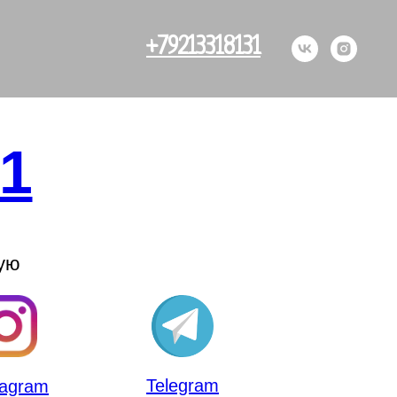
+79213318131
31
ую
Telegram
tagram