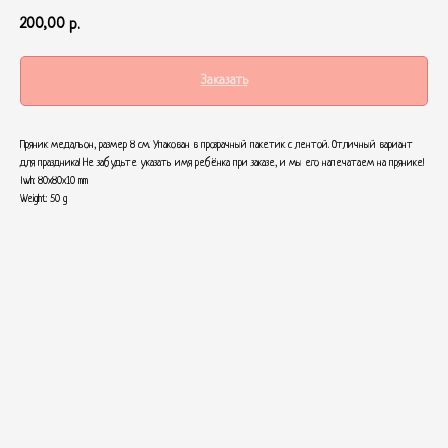
200,00
р.
Заказать
Пряник медальон, размер 8 см. Упакован в прозрачный пакетик с лентой. Отличный вариант
для праздника! Не забудьте указать имя ребёнка при заказе, и мы его напечатаем на прянике!
lwh: 80x80x10 mm
Weight: 50 g