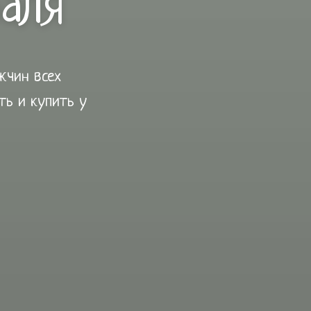
раля
жчин всех
ть и купить у