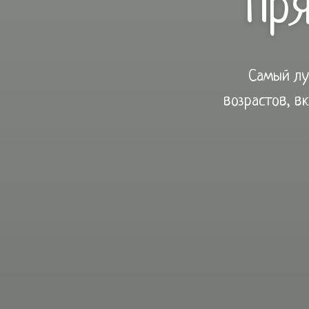
Пря
Самый лу
возрастов, в