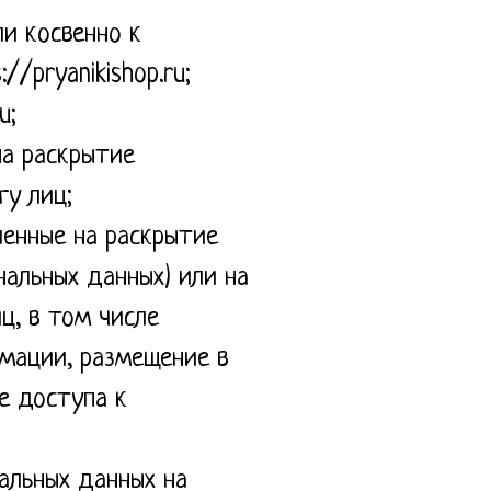
и косвенно к
/pryanikishop.ru;
u;
на раскрытие
гу лиц;
ленные на раскрытие
нальных данных) или на
ц, в том числе
мации, размещение в
е доступа к
альных данных на