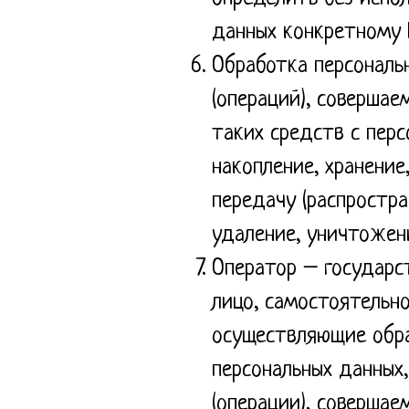
данных конкретному 
Обработка персональ
(операций), соверша
таких средств с перс
накопление, хранение
передачу (распростра
удаление, уничтожен
Оператор – государс
лицо, самостоятельн
осуществляющие обра
персональных данных
(операции), совершае