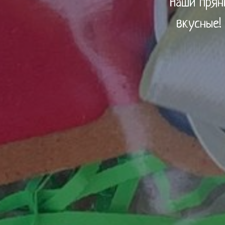
Наши прян
вкусные!