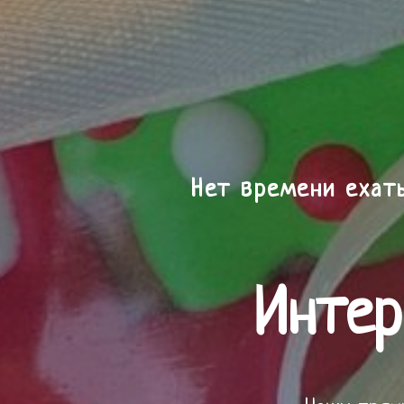
Нет времени ехат
Интер