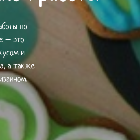
аботы по
е – это
кусом и
а, а также
изайном.