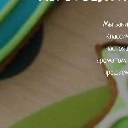
Мы зани
класси
настоя
ароматом.
продаем