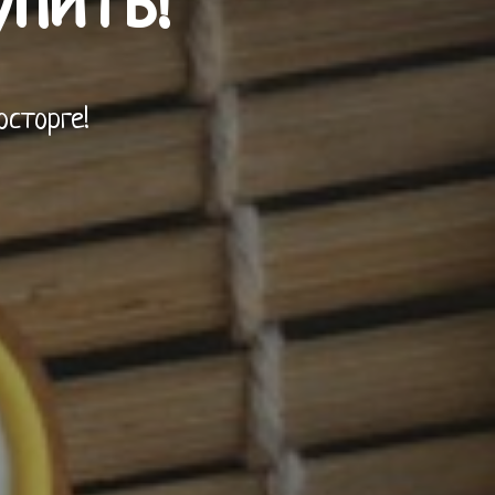
упить!
осторге!