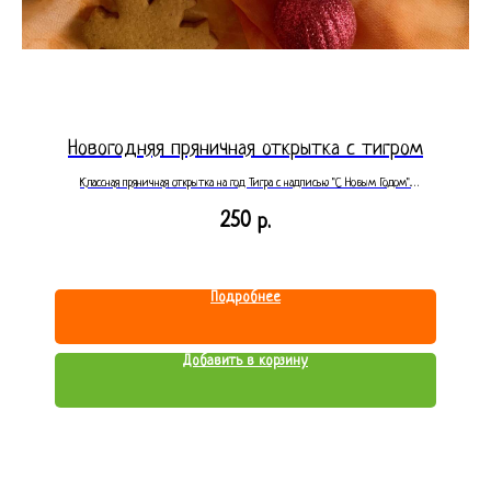
Новогодняя пряничная открытка с тигром
Классная пряничная открытка на год Тигра с надписью "С Новым Годом".
Отличный новогодний презент, открытка большого размера, 15*10см -
250
р.
получатель будет в восторге! Размер 15см. Упакована в коробку 12*20см, с
прозрачным окошком, перевязанную атласной лентой. Нажимайте кнопку
"Подробнее", чтобы увидеть все фото, видео, полное описание, размеры, вес
и состав пряника.
Подробнее
Добавить в корзину