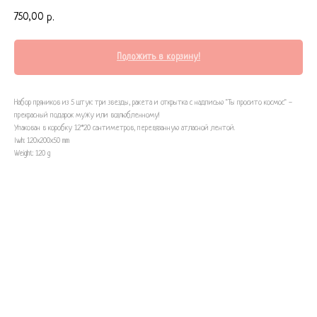
750,00
р.
Положить в корзину!
Набор пряников из 5 штук: три звезды, ракета и открытка с надписью "Ты просито космос" -
прекрасный подарок мужу или возлюбленному!
Упакован в коробку 12*20 сантиметров, перевязанную атласной лентой.
lwh: 120x200x50 mm
Weight: 120 g