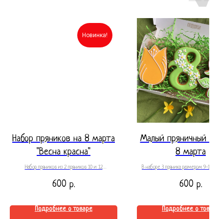
Новинка!
Набор пряников на 8 марта
Малый пряничный на
"Весна красна"
8 марта
Набор пряников из 2 пряников 10 и 12
В наборе 3 пряника размером 9-10 см
сантиметров. Размер коробки 12*20 см, перевязана
пряник в виде цифры 8 и ро
600
600
р.
р.
цветными лентами.
Упакованы в подарочную коробочку 
Размер коробки 12*20см, перевязан
Подробнее о товаре
Подробнее о товар