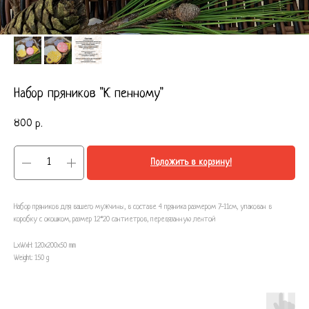
Набор пряников "К пенному"
800
р.
Положить в корзину!
Набор пряников для вашего мужчины, в составе 4 пряника размером 7-11см, упакован в
коробку с окошком, размер 12*20 сантиетров, перевязанную лентой
LxWxH: 120x200x50 mm
Weight: 150 g