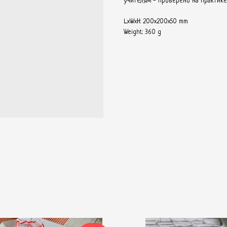
учителям - проверено на практике
LxWxH: 200x200x50 mm
Weight: 360 g