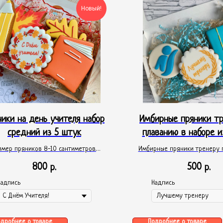
Новый!
ники на день учителя набор
Имбирные пряники тр
средний из 5 штук
плаванию в наборе и
змер пряников 8-10 сантиметров.
Имбирные пряники тренеру 
аны в коробку 12х20 см с прозрачным
набор 3 штук. Упакован в кор
800
500
р.
р.
ом, перевязанную лентой. В составе:
12*20см с прозрачным окошком
 карандаш, тетрадка, кленовый лист,
атласной лентой.
Надпись
Надпись
й лист и пряник медальон с надписью
 Учителя" (надпись можно заменить на
индивидуальную)
одробнее о товаре
Подробнее о товаре