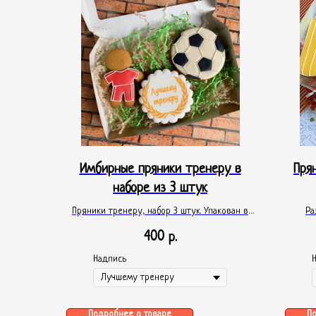
Имбирные пряники тренеру в
Пря
наборе из 3 штук
Пряники тренеру, набор 3 штук. Упакован в
Ра
коробку размером 12*20см с прозрачным
Упаков
400
р.
окошком, перевязанную атласной лентой.
окошк
пряник
Надпись
дубовы
"С днем
Подробнее о товаре
П