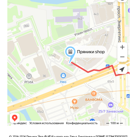
© 2014-2024 Пряники Shop ® ИП Кондратьева Дарья Дмитриевна ОГРНИП 317784700001971.