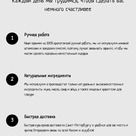
Каждый день мы трудимся, чтобы сделать вас
немного счастливее
Ручная работа
Наши пряники на 100% кропотливой ручной работы, мы не используем никакой
штамповки и заводских смесей, поэтому лучше заказывать заранее, чтобы мы
могли сделать идеально качественный подарок
Натуральные ингредиенты
Мы используем в производстве только натуральные высококачественные
ингредиенты: мука, масло, сахар и яйца, а также пищевые красители для
глазури
Быстрая доставка
Быстрая курьерская доставка по Санкт-Петербургу в удобное для вас место и
время. Отправляем заказы по всей России и за рубеж!