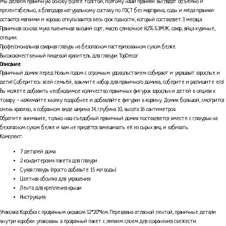
Мы делаем пряничную основу более толстой, поэтому наши пряники выглядят объёмно и
презентабельно, а благодаря натуральному составу по ГОСТ без маргарина, соды и мёда пряники
остаются мягкими и хорошо откусываются весь срок годности, который составляет 3 месяца.
Пряничная основа: мука пшеничная высший сорт, масло сливочное 82% БЗМЖ, сахар, яйца куриные,
специи.
Профессиональная сахарная глазурь на безопасном пастеризованном сухом белке.
Высококачественный пищевой краситель для глазури TopDecor
Описание
Пряничный домик перед Новым годом с огромным удовольствием собирают и украшают взрослые и
дети! Соберитесь всей семьёй, возьмите набор для пряничного домика, соберите и распишите его!
Вы можете добавить необходимое количество пряничных фигурок взрослых и детей в опциях к
товару - нажимайте кнопку подробнее и добавляйте фигурки в корзину. Домик большой, смотрится
очень красиво, в собранном виде ширина 14, глубина 10, высота 16 сантиметров
Обратите внимание, только наш съедобный пряничный домик поставляется вместе с глазурью на
безопасном сухом белке и вам не придётся замешивать её из сырых яиц и взбивать.
Комплект:
7 деталей дома
2 кондитерских пакета для глазури
Сухая глазурь (просто добавьте 15 мл воды)
Цветная обсыпка для украшения
Лента для крепления крыши
Инструкция
Упаковка: Коробка с прозрачным окошком 12*20*4см. Перевязана атласной лентой, пряничные детали
внутри коробки упакованы в прозрачный пакет с липким слоем для сохранения свежести.