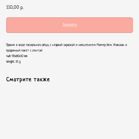
110,00
р.
Заказать
Пряник в виде пасхального яйца, с неяркой окраской и напылением. Размер 8см. Упакован в
прозрачный пакет с лентой
lwh: 90x80x10 mm
Weight: 35 g
Смотрите также