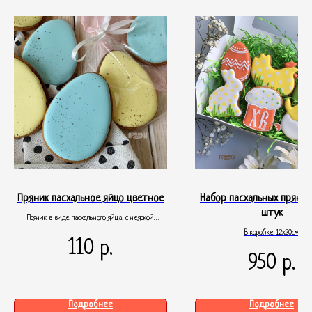
Пряник пасхальное яйцо цветное
Набор пасхальных пряник
штук
Пряник в виде пасхального яйца, с неяркой
окраской и напылением. Размер 8см. Упакован в
В коробке 12х20см
110
р.
прозрачный пакет с лентой
950
р.
Подробнее
Подробнее